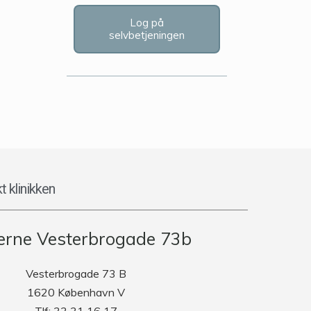
Log på
selvbetjeningen
t klinikken
rne Vesterbrogade 73b
Vesterbrogade 73 B
1620 København V